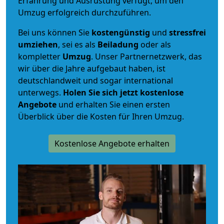
Erfahrung und Ausrüstung verfügt, um den
Umzug erfolgreich durchzuführen.
Bei uns können Sie
kostengünstig
und
stressfrei
umziehen
, sei es als
Beiladung
oder als
kompletter
Umzug
. Unser Partnernetzwerk, das
wir über die Jahre aufgebaut haben, ist
deutschlandweit und sogar international
unterwegs.
Holen Sie sich jetzt kostenlose
Angebote
und erhalten Sie einen ersten
Überblick über die Kosten für Ihren Umzug.
Kostenlose Angebote erhalten