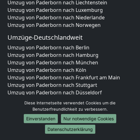
Umzug von Paderborn nach Liechtenstein
Umzug von Paderborn nach Luxemburg
Umzug von Paderborn nach Niederlande
Umzug von Paderborn nach Norwegen
Umzüge-Deutschlandweit
Umzug von Paderborn nach Berlin
Umzug von Paderborn nach Hamburg
Umzug von Paderborn nach München
Umzug von Paderborn nach Köln
Umzug von Paderborn nach Frankfurt am Main
Umzug von Paderborn nach Stuttgart
Umzug von Paderborn nach Düsseldorf
Umzug von Paderborn nach Leipzig
Diese Internetseite verwendet Cookies um die
Umzug von Paderborn nach Dortmund
Benutzerfreundlichkeit zu verbessern.
Umzug von Paderborn nach Essen
Einverstanden
Nur notwendige Cookies
Umzug von Paderborn nach Bremen
Umzug von Paderborn nach Dresden
Datenschutzerklärung
Umzug von Paderborn nach Hannover