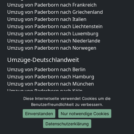
Umzug von Paderborn nach Frankreich
Umzug von Paderborn nach Griechenland
Umzug von Paderborn nach Italien
Umzug von Paderborn nach Liechtenstein
Umzug von Paderborn nach Luxemburg
Umzug von Paderborn nach Niederlande
Umzug von Paderborn nach Norwegen
Umzüge-Deutschlandweit
Umzug von Paderborn nach Berlin
Umzug von Paderborn nach Hamburg
Umzug von Paderborn nach München
Umzug von Paderborn nach Köln
Umzug von Paderborn nach Frankfurt am Main
Diese Internetseite verwendet Cookies um die
Umzug von Paderborn nach Stuttgart
Benutzerfreundlichkeit zu verbessern.
Umzug von Paderborn nach Düsseldorf
Einverstanden
Nur notwendige Cookies
Umzug von Paderborn nach Leipzig
Datenschutzerklärung
Umzug von Paderborn nach Dortmund
Umzug von Paderborn nach Essen