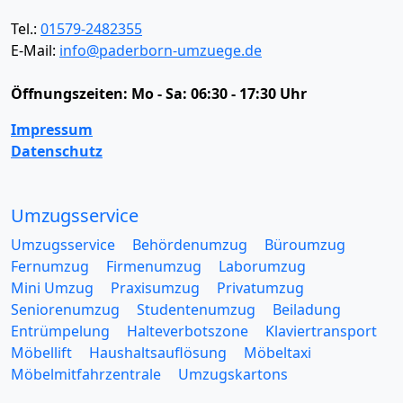
Tel.:
01579-2482355
E-Mail:
info@paderborn-umzuege.de
Öffnungszeiten:
Mo - Sa: 06:30 - 17:30 Uhr
Impressum
Datenschutz
Umzugsservice
Umzugsservice
Behördenumzug
Büroumzug
Fernumzug
Firmenumzug
Laborumzug
Mini Umzug
Praxisumzug
Privatumzug
Seniorenumzug
Studentenumzug
Beiladung
Entrümpelung
Halteverbotszone
Klaviertransport
Möbellift
Haushaltsauflösung
Möbeltaxi
Möbelmitfahrzentrale
Umzugskartons