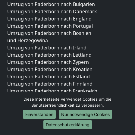
Umzug von Paderborn nach Bulgarien
Umzug von Paderborn nach Dänemark
Umzug von Paderborn nach England
Umzug von Paderborn nach Portugal
Umzug von Paderborn nach Bosnien
und Herzegowina
Umzug von Paderborn nach Irland
Umzug von Paderborn nach Lettland
Umzug von Paderborn nach Zypern
Umzug von Paderborn nach Kroatien
Umzug von Paderborn nach Estland
Umzug von Paderborn nach Finnland
Umzug von Paderborn nach Frankreich
Umzug von Paderborn nach Griechenland
Diese Internetseite verwendet Cookies um die
Umzug von Paderborn nach Italien
Benutzerfreundlichkeit zu verbessern.
Umzug von Paderborn nach Liechtenstein
Einverstanden
Nur notwendige Cookies
Umzug von Paderborn nach Luxemburg
Datenschutzerklärung
Umzug von Paderborn nach Niederlande
Umzug von Paderborn nach Norwegen