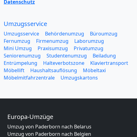
Datenschutz
Umzugsservice
Umzugsservice
Behördenumzug
Büroumzug
Fernumzug
Firmenumzug
Laborumzug
Mini Umzug
Praxisumzug
Privatumzug
Seniorenumzug
Studentenumzug
Beiladung
Entrümpelung
Halteverbotszone
Klaviertransport
Möbellift
Haushaltsauflösung
Möbeltaxi
Möbelmitfahrzentrale
Umzugskartons
Europa-Umzüge
Umzug von Paderborn nach Belarus
Umzug von Paderborn nach Belgien