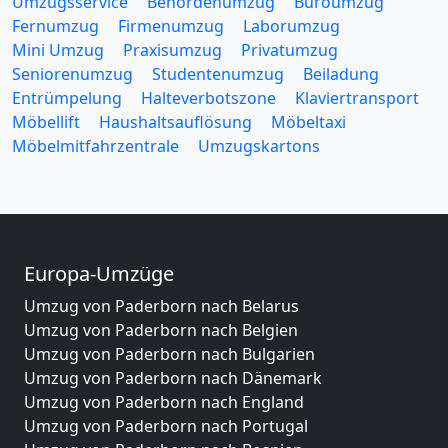
Umzugsservice
Behördenumzug
Büroumzug
Fernumzug
Firmenumzug
Laborumzug
Mini Umzug
Praxisumzug
Privatumzug
Seniorenumzug
Studentenumzug
Beiladung
Entrümpelung
Halteverbotszone
Klaviertransport
Möbellift
Haushaltsauflösung
Möbeltaxi
Möbelmitfahrzentrale
Umzugskartons
Europa-Umzüge
Umzug von Paderborn nach Belarus
Umzug von Paderborn nach Belgien
Umzug von Paderborn nach Bulgarien
Umzug von Paderborn nach Dänemark
Umzug von Paderborn nach England
Umzug von Paderborn nach Portugal