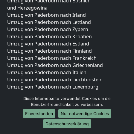
Umzug von Paderborn nach Bosnien
und Herzegowina
Umzug von Paderborn nach Irland
Umzug von Paderborn nach Lettland
Umzug von Paderborn nach Zypern
Umzug von Paderborn nach Kroatien
Umzug von Paderborn nach Estland
Umzug von Paderborn nach Finnland
Umzug von Paderborn nach Frankreich
Umzug von Paderborn nach Griechenland
Umzug von Paderborn nach Italien
Umzug von Paderborn nach Liechtenstein
Umzug von Paderborn nach Luxemburg
Umzug von Paderborn nach Niederlande
Diese Internetseite verwendet Cookies um die
Umzug von Paderborn nach Norwegen
Benutzerfreundlichkeit zu verbessern.
Umzüge-Deutschlandweit
Einverstanden
Nur notwendige Cookies
Umzug von Paderborn nach Berlin
Datenschutzerklärung
Umzug von Paderborn nach Hamburg