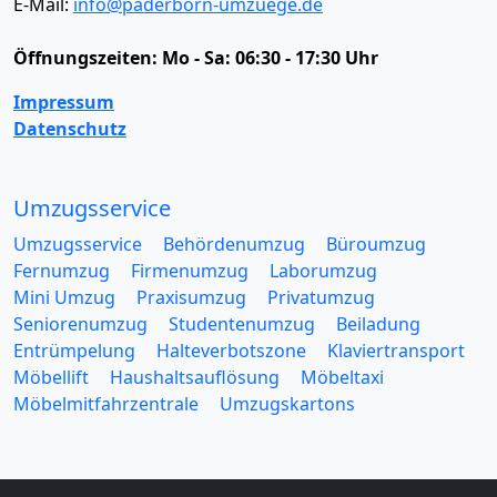
E-Mail:
info@paderborn-umzuege.de
Öffnungszeiten:
Mo - Sa: 06:30 - 17:30 Uhr
Impressum
Datenschutz
Umzugsservice
Umzugsservice
Behördenumzug
Büroumzug
Fernumzug
Firmenumzug
Laborumzug
Mini Umzug
Praxisumzug
Privatumzug
Seniorenumzug
Studentenumzug
Beiladung
Entrümpelung
Halteverbotszone
Klaviertransport
Möbellift
Haushaltsauflösung
Möbeltaxi
Möbelmitfahrzentrale
Umzugskartons