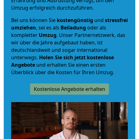
Erfahrung und Ausrüstung verfügt, um den
Umzug erfolgreich durchzuführen.
Bei uns können Sie
kostengünstig
und
stressfrei
umziehen
, sei es als
Beiladung
oder als
kompletter
Umzug
. Unser Partnernetzwerk, das
wir über die Jahre aufgebaut haben, ist
deutschlandweit und sogar international
unterwegs.
Holen Sie sich jetzt kostenlose
Angebote
und erhalten Sie einen ersten
Überblick über die Kosten für Ihren Umzug.
Kostenlose Angebote erhalten