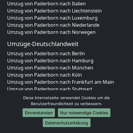
Umzug von Paderborn nach Italien
Umzug von Paderborn nach Liechtenstein
Umzug von Paderborn nach Luxemburg
Umzug von Paderborn nach Niederlande
Umzug von Paderborn nach Norwegen
Umzüge-Deutschlandweit
Umzug von Paderborn nach Berlin
Umzug von Paderborn nach Hamburg
Umzug von Paderborn nach München
Umzug von Paderborn nach Köln
Umzug von Paderborn nach Frankfurt am Main
Umzug von Paderborn nach Stuttgart
Umzug von Paderborn nach Düsseldorf
Diese Internetseite verwendet Cookies um die
Umzug von Paderborn nach Leipzig
Benutzerfreundlichkeit zu verbessern.
Umzug von Paderborn nach Dortmund
Einverstanden
Nur notwendige Cookies
Umzug von Paderborn nach Essen
Datenschutzerklärung
Umzug von Paderborn nach Bremen
Umzug von Paderborn nach Dresden