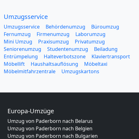
Umzugsservice
Umzugsservice
Behördenumzug
Büroumzug
Fernumzug
Firmenumzug
Laborumzug
Mini Umzug
Praxisumzug
Privatumzug
Seniorenumzug
Studentenumzug
Beiladung
Entrümpelung
Halteverbotszone
Klaviertransport
Möbellift
Haushaltsauflösung
Möbeltaxi
Möbelmitfahrzentrale
Umzugskartons
Europa-Umzüge
Umzug von Paderborn nach Belarus
Umzug von Paderborn nach Belgien
Umzug von Paderborn nach Bulgarien