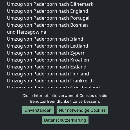
Umzug von Paderborn nach Dänemark
Umzug von Paderborn nach England
Umzug von Paderborn nach Portugal
Umzug von Paderborn nach Bosnien
und Herzegowina
Umzug von Paderborn nach Irland
Umzug von Paderborn nach Lettland
Umzug von Paderborn nach Zypern
Umzug von Paderborn nach Kroatien
Umzug von Paderborn nach Estland
Umzug von Paderborn nach Finnland
Umzug von Paderborn nach Frankreich
Umzug von Paderborn nach Griechenland
Umzug von Paderborn nach Italien
Diese Internetseite verwendet Cookies um die
Umzug von Paderborn nach Liechtenstein
Benutzerfreundlichkeit zu verbessern.
Umzug von Paderborn nach Luxemburg
Einverstanden
Nur notwendige Cookies
Umzug von Paderborn nach Niederlande
Datenschutzerklärung
Umzug von Paderborn nach Norwegen