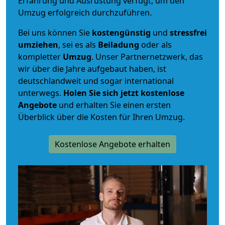
Erfahrung und Ausrüstung verfügt, um den
Umzug erfolgreich durchzuführen.
Bei uns können Sie
kostengünstig
und
stressfrei
umziehen
, sei es als
Beiladung
oder als
kompletter
Umzug
. Unser Partnernetzwerk, das
wir über die Jahre aufgebaut haben, ist
deutschlandweit und sogar international
unterwegs.
Holen Sie sich jetzt kostenlose
Angebote
und erhalten Sie einen ersten
Überblick über die Kosten für Ihren Umzug.
Kostenlose Angebote erhalten