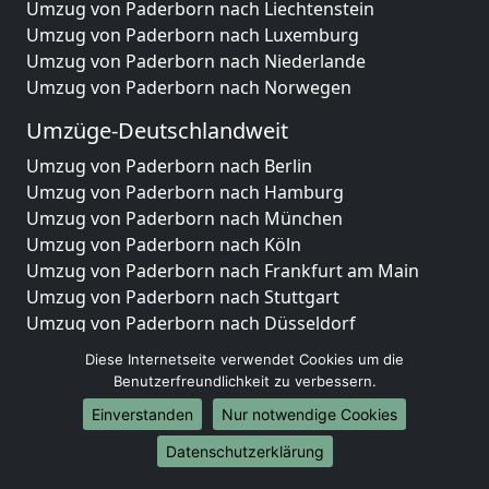
Umzug von Paderborn nach Liechtenstein
Umzug von Paderborn nach Luxemburg
Umzug von Paderborn nach Niederlande
Umzug von Paderborn nach Norwegen
Umzüge-Deutschlandweit
Umzug von Paderborn nach Berlin
Umzug von Paderborn nach Hamburg
Umzug von Paderborn nach München
Umzug von Paderborn nach Köln
Umzug von Paderborn nach Frankfurt am Main
Umzug von Paderborn nach Stuttgart
Umzug von Paderborn nach Düsseldorf
Umzug von Paderborn nach Leipzig
Diese Internetseite verwendet Cookies um die
Umzug von Paderborn nach Dortmund
Benutzerfreundlichkeit zu verbessern.
Umzug von Paderborn nach Essen
Einverstanden
Nur notwendige Cookies
Umzug von Paderborn nach Bremen
Umzug von Paderborn nach Dresden
Datenschutzerklärung
Umzug von Paderborn nach Hannover