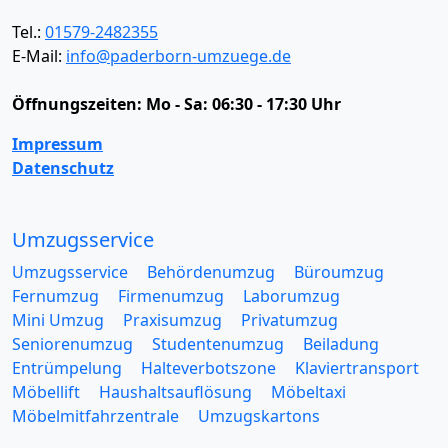
Tel.:
01579-2482355
E-Mail:
info@paderborn-umzuege.de
Öffnungszeiten:
Mo - Sa: 06:30 - 17:30 Uhr
Impressum
Datenschutz
Umzugsservice
Umzugsservice
Behördenumzug
Büroumzug
Fernumzug
Firmenumzug
Laborumzug
Mini Umzug
Praxisumzug
Privatumzug
Seniorenumzug
Studentenumzug
Beiladung
Entrümpelung
Halteverbotszone
Klaviertransport
Möbellift
Haushaltsauflösung
Möbeltaxi
Möbelmitfahrzentrale
Umzugskartons