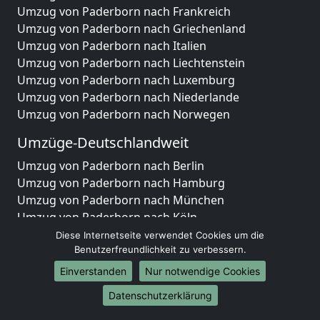
Umzug von Paderborn nach Frankreich
Umzug von Paderborn nach Griechenland
Umzug von Paderborn nach Italien
Umzug von Paderborn nach Liechtenstein
Umzug von Paderborn nach Luxemburg
Umzug von Paderborn nach Niederlande
Umzug von Paderborn nach Norwegen
Umzüge-Deutschlandweit
Umzug von Paderborn nach Berlin
Umzug von Paderborn nach Hamburg
Umzug von Paderborn nach München
Umzug von Paderborn nach Köln
Umzug von Paderborn nach Frankfurt am Main
Diese Internetseite verwendet Cookies um die
Umzug von Paderborn nach Stuttgart
Benutzerfreundlichkeit zu verbessern.
Umzug von Paderborn nach Düsseldorf
Einverstanden
Nur notwendige Cookies
Umzug von Paderborn nach Leipzig
Datenschutzerklärung
Umzug von Paderborn nach Dortmund
Umzug von Paderborn nach Essen