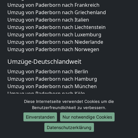
Umzug von Paderborn nach Frankreich
Umzug von Paderborn nach Griechenland
Umzug von Paderborn nach Italien
Umzug von Paderborn nach Liechtenstein
Umzug von Paderborn nach Luxemburg
Umzug von Paderborn nach Niederlande
Umzug von Paderborn nach Norwegen
Umzüge-Deutschlandweit
Umzug von Paderborn nach Berlin
Umzug von Paderborn nach Hamburg
Umzug von Paderborn nach München
Umzug von Paderborn nach Köln
Umzug von Paderborn nach Frankfurt am Main
Diese Internetseite verwendet Cookies um die
Umzug von Paderborn nach Stuttgart
Benutzerfreundlichkeit zu verbessern.
Umzug von Paderborn nach Düsseldorf
Einverstanden
Nur notwendige Cookies
Umzug von Paderborn nach Leipzig
Datenschutzerklärung
Umzug von Paderborn nach Dortmund
Umzug von Paderborn nach Essen