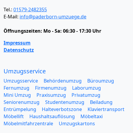
Tel.:
01579-2482355
E-Mail:
info@paderborn-umzuege.de
Öffnungszeiten:
Mo - Sa: 06:30 - 17:30 Uhr
Impressum
Datenschutz
Umzugsservice
Umzugsservice
Behördenumzug
Büroumzug
Fernumzug
Firmenumzug
Laborumzug
Mini Umzug
Praxisumzug
Privatumzug
Seniorenumzug
Studentenumzug
Beiladung
Entrümpelung
Halteverbotszone
Klaviertransport
Möbellift
Haushaltsauflösung
Möbeltaxi
Möbelmitfahrzentrale
Umzugskartons