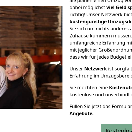
Sie planen einen Umzug vo
dabei möglichst
viel Geld 
richtig! Unser Netzwerk bi
kostengünstige Umzugsdi
Sie sich um nichts anderes 
Zuhause kümmern müssen. W
umfangreiche Erfahrung m
mit jeglicher Größenordnun
dass wir für jedes Budget 
Unser
Netzwerk
ist sorgfäl
Erfahrung im Umzugsberei
Sie möchten eine
Kostenüb
kostenlose und unverbindli
Füllen Sie jetzt das Formula
Angebote.
Kostenlos