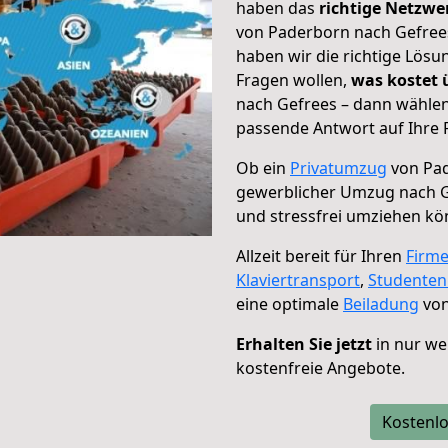
haben das
richtige Netzw
von Paderborn nach Gefrees
haben wir die richtige Lösu
Fragen wollen,
was kostet
nach Gefrees – dann wählen
passende Antwort auf Ihre 
Ob ein
Privatumzug
von Pad
gewerblicher Umzug nach 
und stressfrei umziehen kö
Allzeit bereit für Ihren
Firm
Klaviertransport
,
Studente
eine optimale
Beiladung
von
Erhalten Sie jetzt
in nur we
kostenfreie Angebote.
Kostenlo