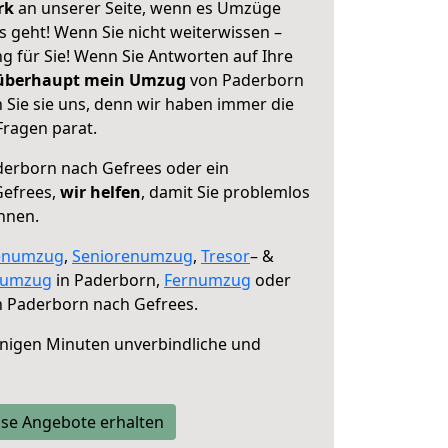
erk
an unserer Seite, wenn es Umzüge
 geht! Wenn Sie nicht weiterwissen –
ng für Sie! Wenn Sie Antworten auf Ihre
 überhaupt mein Umzug
von Paderborn
 Sie sie uns, denn wir haben immer die
Fragen parat.
erborn nach Gefrees oder ein
Gefrees,
wir helfen
, damit Sie problemlos
nnen.
enumzug
,
Seniorenumzug
,
Tresor
– &
numzug
in Paderborn,
Fernumzug
oder
 Paderborn nach Gefrees.
nigen Minuten unverbindliche und
se Angebote erhalten