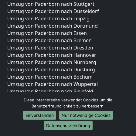
Umzug von Paderborn nach Stuttgart
Umzug von Paderborn nach Düsseldorf
Umzug von Paderborn nach Leipzig
Umzug von Paderborn nach Dortmund
Umzug von Paderborn nach Essen
Umzug von Paderborn nach Bremen
Umzug von Paderborn nach Dresden
Umzug von Paderborn nach Hannover
Umzug von Paderborn nach Nürnberg
Umzug von Paderborn nach Duisburg
Umzug von Paderborn nach Bochum
Umzug von Paderborn nach Wuppertal
Umzug von Paderborn nach Bielefeld
Umzug von Paderborn nach Bonn
Diese Internetseite verwendet Cookies um die
Umzug von Paderborn nach Münster
Benutzerfreundlichkeit zu verbessern.
Einverstanden
Nur notwendige Cookies
Internationale-Umzüge
Datenschutzerklärung
Umzug von Paderborn nach Brasilien
Umzug von Paderborn nach Brunei Darussalam