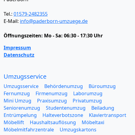
Tel.:
01579-2482355
E-Mail:
info@paderborn-umzuege.de
Öffnungszeiten:
Mo - Sa: 06:30 - 17:30 Uhr
Impressum
Datenschutz
Umzugsservice
Umzugsservice
Behördenumzug
Büroumzug
Fernumzug
Firmenumzug
Laborumzug
Mini Umzug
Praxisumzug
Privatumzug
Seniorenumzug
Studentenumzug
Beiladung
Entrümpelung
Halteverbotszone
Klaviertransport
Möbellift
Haushaltsauflösung
Möbeltaxi
Möbelmitfahrzentrale
Umzugskartons