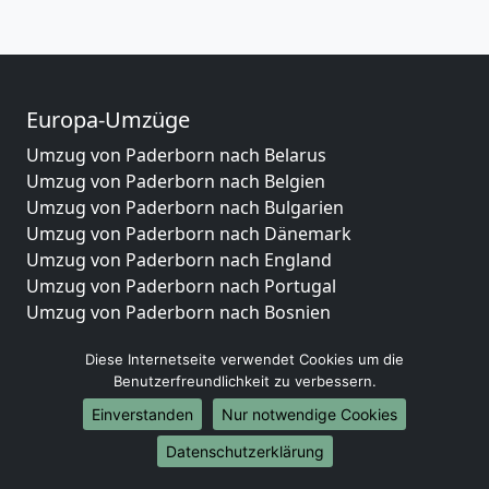
Europa-Umzüge
Umzug von Paderborn nach Belarus
Umzug von Paderborn nach Belgien
Umzug von Paderborn nach Bulgarien
Umzug von Paderborn nach Dänemark
Umzug von Paderborn nach England
Umzug von Paderborn nach Portugal
Umzug von Paderborn nach Bosnien
und Herzegowina
Diese Internetseite verwendet Cookies um die
Umzug von Paderborn nach Irland
Benutzerfreundlichkeit zu verbessern.
Umzug von Paderborn nach Lettland
Umzug von Paderborn nach Zypern
Einverstanden
Nur notwendige Cookies
Umzug von Paderborn nach Kroatien
Datenschutzerklärung
Umzug von Paderborn nach Estland