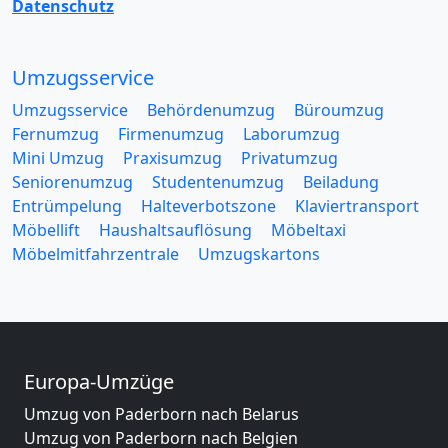
Datenschutz
Umzugsservice
Umzugsservice
Behördenumzug
Büroumzug
Fernumzug
Firmenumzug
Laborumzug
Mini Umzug
Praxisumzug
Privatumzug
Seniorenumzug
Studentenumzug
Beiladung
Entrümpelung
Halteverbotszone
Klaviertransport
Möbellift
Haushaltsauflösung
Möbeltaxi
Möbelmitfahrzentrale
Umzugskartons
Europa-Umzüge
Umzug von Paderborn nach Belarus
Umzug von Paderborn nach Belgien