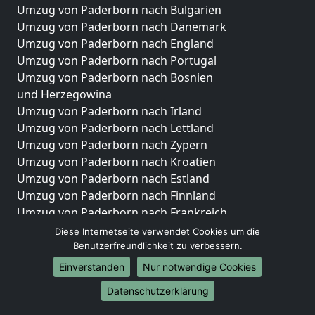
Umzug von Paderborn nach Bulgarien
Umzug von Paderborn nach Dänemark
Umzug von Paderborn nach England
Umzug von Paderborn nach Portugal
Umzug von Paderborn nach Bosnien
und Herzegowina
Umzug von Paderborn nach Irland
Umzug von Paderborn nach Lettland
Umzug von Paderborn nach Zypern
Umzug von Paderborn nach Kroatien
Umzug von Paderborn nach Estland
Umzug von Paderborn nach Finnland
Umzug von Paderborn nach Frankreich
Umzug von Paderborn nach Griechenland
Diese Internetseite verwendet Cookies um die
Umzug von Paderborn nach Italien
Benutzerfreundlichkeit zu verbessern.
Umzug von Paderborn nach Liechtenstein
Einverstanden
Nur notwendige Cookies
Umzug von Paderborn nach Luxemburg
Datenschutzerklärung
Umzug von Paderborn nach Niederlande
Umzug von Paderborn nach Norwegen