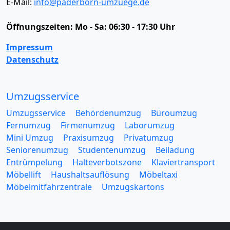
E-Mail:
info@paderborn-umzuege.de
Öffnungszeiten:
Mo - Sa: 06:30 - 17:30 Uhr
Impressum
Datenschutz
Umzugsservice
Umzugsservice
Behördenumzug
Büroumzug
Fernumzug
Firmenumzug
Laborumzug
Mini Umzug
Praxisumzug
Privatumzug
Seniorenumzug
Studentenumzug
Beiladung
Entrümpelung
Halteverbotszone
Klaviertransport
Möbellift
Haushaltsauflösung
Möbeltaxi
Möbelmitfahrzentrale
Umzugskartons