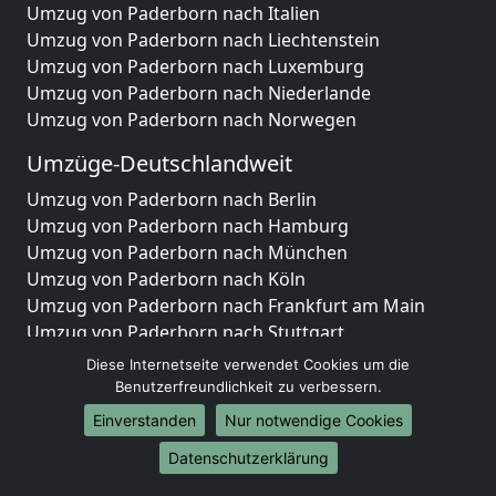
Umzug von Paderborn nach Italien
Umzug von Paderborn nach Liechtenstein
Umzug von Paderborn nach Luxemburg
Umzug von Paderborn nach Niederlande
Umzug von Paderborn nach Norwegen
Umzüge-Deutschlandweit
Umzug von Paderborn nach Berlin
Umzug von Paderborn nach Hamburg
Umzug von Paderborn nach München
Umzug von Paderborn nach Köln
Umzug von Paderborn nach Frankfurt am Main
Umzug von Paderborn nach Stuttgart
Umzug von Paderborn nach Düsseldorf
Diese Internetseite verwendet Cookies um die
Umzug von Paderborn nach Leipzig
Benutzerfreundlichkeit zu verbessern.
Umzug von Paderborn nach Dortmund
Einverstanden
Nur notwendige Cookies
Umzug von Paderborn nach Essen
Datenschutzerklärung
Umzug von Paderborn nach Bremen
Umzug von Paderborn nach Dresden