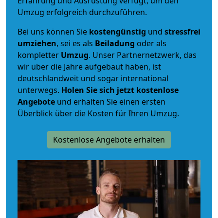
Erfahrung und Ausrüstung verfügt, um den
Umzug erfolgreich durchzuführen.
Bei uns können Sie
kostengünstig
und
stressfrei
umziehen
, sei es als
Beiladung
oder als
kompletter
Umzug
. Unser Partnernetzwerk, das
wir über die Jahre aufgebaut haben, ist
deutschlandweit und sogar international
unterwegs.
Holen Sie sich jetzt kostenlose
Angebote
und erhalten Sie einen ersten
Überblick über die Kosten für Ihren Umzug.
Kostenlose Angebote erhalten