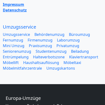
Impressum
Datenschutz
Umzugsservice
Umzugsservice
Behördenumzug
Büroumzug
Fernumzug
Firmenumzug
Laborumzug
Mini Umzug
Praxisumzug
Privatumzug
Seniorenumzug
Studentenumzug
Beiladung
Entrümpelung
Halteverbotszone
Klaviertransport
Möbellift
Haushaltsauflösung
Möbeltaxi
Möbelmitfahrzentrale
Umzugskartons
Europa-Umzüge